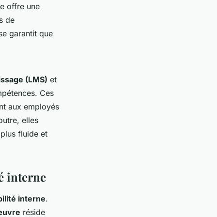
e offre une
és de
se garantit que
issage (LMS)
et
compétences. Ces
rant aux employés
utre, elles
lus fluide et
é interne
ilité interne
.
 œuvre
réside