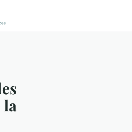
ces
des
 la