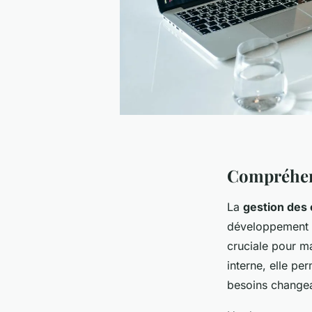
Compréhens
La
gestion des
développement e
cruciale pour max
interne, elle p
besoins changea