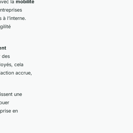
avec la
mobilité
ntreprises
à l’interne.
ilité
ent
r des
loyés, cela
faction accrue,
issent une
ibuer
 prise en