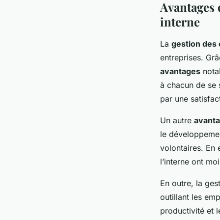
Avantages 
interne
La
gestion des
entreprises. Grâ
avantages
notab
à chacun de se s
par une satisfac
Un autre
avant
le développemen
volontaires. En 
l’interne ont mo
En outre, la ges
outillant les em
productivité et 