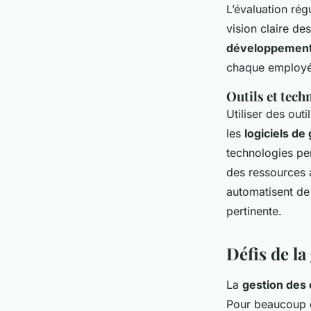
L’évaluation ré
vision claire de
développement
chaque employé 
Outils et tech
Utiliser des out
les
logiciels de
technologies per
des ressources a
automatisent de
pertinente.
Défis de la
La
gestion des
Pour beaucoup d