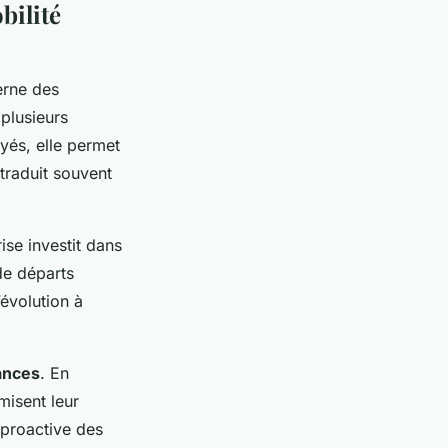
bilité
erne des
e plusieurs
és, elle permet
 traduit souvent
ise investit dans
de départs
’évolution à
ances
. En
misent leur
n proactive des