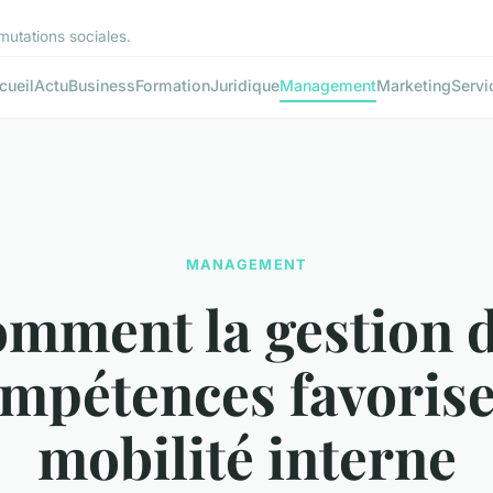
mutations sociales.
cueil
Actu
Business
Formation
Juridique
Management
Marketing
Servi
MANAGEMENT
mment la gestion 
mpétences favorise
mobilité interne