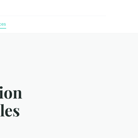
ces
tion
les