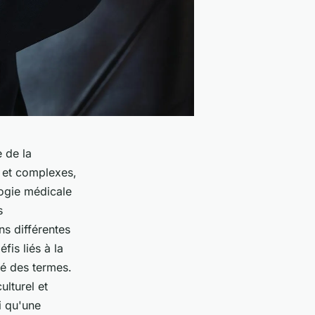
 de la
x et complexes,
logie médicale
s
ns différentes
fis liés à la
té des termes.
ulturel et
i qu'une