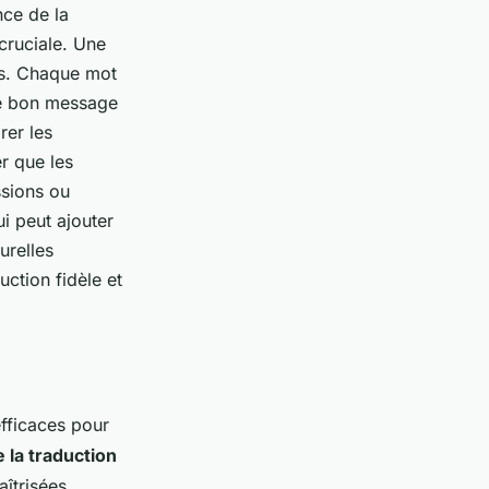
nce de la
cruciale. Une
es. Chaque mot
 le bon message
rer les
er que les
ssions ou
i peut ajouter
urelles
ction fidèle et
fficaces pour
e la traduction
îtrisées.