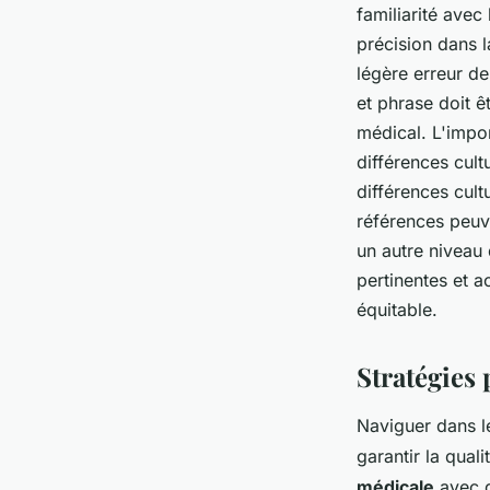
familiarité avec
précision dans 
légère erreur d
et phrase doit ê
médical. L'impo
différences cultu
différences cult
références peuve
un autre niveau 
pertinentes et a
équitable.
Stratégies 
Naviguer dans 
garantir la qual
médicale
avec d