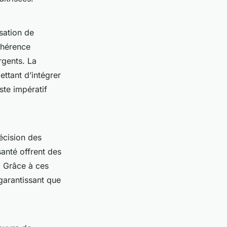
lisation de
ohérence
rgents. La
ttant d’intégrer
ste impératif
récision des
anté offrent des
. Grâce à ces
 garantissant que