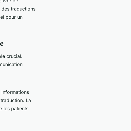
œuvre de
e des traductions
iel pour un
le
le crucial.
munication
s informations
 traduction. La
 les patients