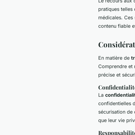
Le recours aux 
pratiques telles
médicales. Ces s
contenu fiable e
Considérat
En matière de
t
Comprendre et r
précise et sécur
Confidentiali
La
confidentiali
confidentielles 
sécurisation de 
que leur vie pri
Responsabilit