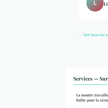
L
Li
← Voir tous les a
Services — Sur
La montre travaille
fiable pour la sécu