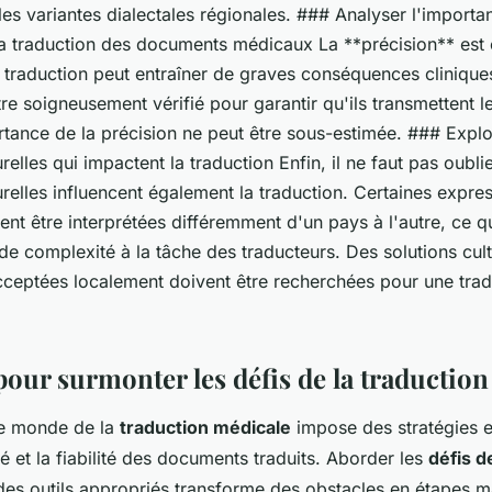
 les variantes dialectales régionales. ### Analyser l'importa
la traduction des documents médicaux La **précision** est 
e traduction peut entraîner de graves conséquences cliniqu
tre soigneusement vérifié pour garantir qu'ils transmettent
rtance de la précision ne peut être sous-estimée. ### Explo
relles qui impactent la traduction Enfin, il ne faut pas oubli
urelles influencent également la traduction. Certaines expre
nt être interprétées différemment d'un pays à l'autre, ce qu
de complexité à la tâche des traducteurs. Des solutions cult
cceptées localement doivent être recherchées pour une tradu
pour surmonter les défis de la traduction
le monde de la
traduction médicale
impose des stratégies e
ité et la fiabilité des documents traduits. Aborder les
défis d
es outils appropriés transforme des obstacles en étapes ma