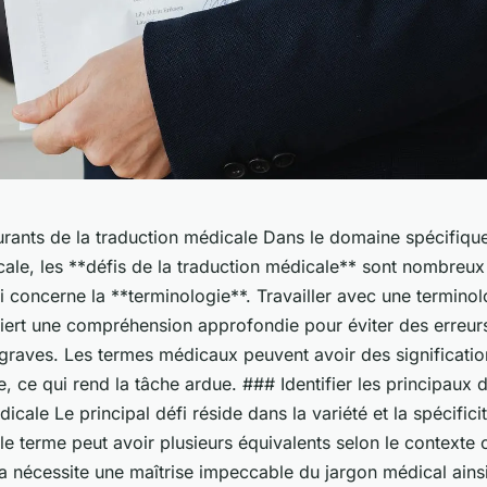
urants de la traduction médicale Dans le domaine spécifique
cale, les **défis de la traduction médicale** sont nombreu
i concerne la **terminologie**. Travailler avec une termino
uiert une compréhension approfondie pour éviter des erreur
graves. Les termes médicaux peuvent avoir des significatio
, ce qui rend la tâche ardue. ### Identifier les principaux dé
icale Le principal défi réside dans la variété et la spécifici
le terme peut avoir plusieurs équivalents selon le contexte c
la nécessite une maîtrise impeccable du jargon médical ains