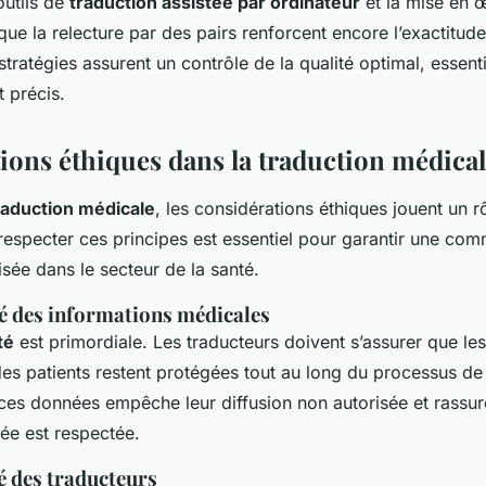
outils de
traduction assistée par ordinateur
et la mise en 
 que la relecture par des pairs renforcent encore l’exactitud
tratégies assurent un contrôle de la qualité optimal, essent
t précis.
ions éthiques dans la traduction médica
raduction médicale
, les considérations éthiques jouent un rô
especter ces principes est essentiel pour garantir une com
isée dans le secteur de la santé.
té des informations médicales
té
est primordiale. Les traducteurs doivent s’assurer que le
des patients restent protégées tout au long du processus de
ces données empêche leur diffusion non autorisée et rassure
vée est respectée.
é des traducteurs