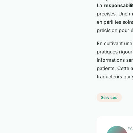
La
responsabili
précises. Une ma
en péril les soi
précision pour é
En cultivant un
pratiques rigou
informations sen
patients. Cette 
traducteurs qui 
Services
EC