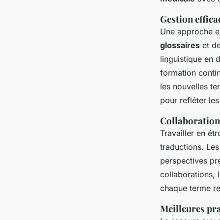
Gestion effica
Une approche es
glossaires
et de
linguistique en
formation contin
les nouvelles te
pour refléter le
Collaboration
Travailler en ét
traductions. Le
perspectives pré
collaborations, 
chaque terme re
Meilleures pra