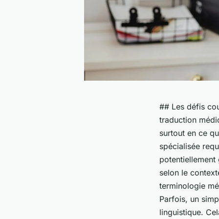
## Les défis co
traduction médi
surtout en ce qu
spécialisée req
potentiellement 
selon le contexte
terminologie méd
Parfois, un simp
linguistique. Ce