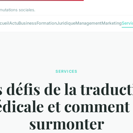
mutations sociales.
cueil
Actu
Business
Formation
Juridique
Management
Marketing
Servi
SERVICES
 défis de la traduc
dicale et comment 
surmonter