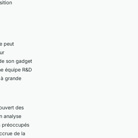
sition
e peut
ur
 de son gadget
une équipe R&D
 à grande
couvert des
n analyse
s préoccupés
ccrue de la