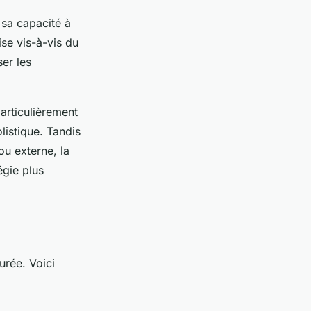
sa capacité à
ise vis-à-vis du
ser les
articulièrement
olistique. Tandis
ou externe, la
égie plus
urée. Voici