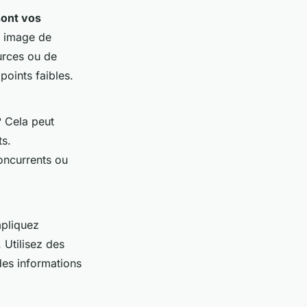
sont vos
e image de
urces ou de
points faibles.
?
Cela peut
s.
oncurrents ou
mpliquez
 Utilisez des
 des informations