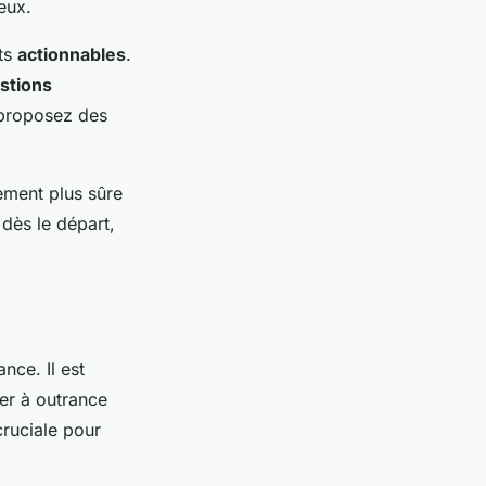
eux.
ats
actionnables
.
stions
 proposez des
ement plus sûre
dès le départ,
ance. Il est
er à outrance
cruciale pour