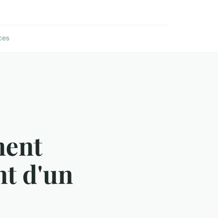
ces
ment
nt d'un