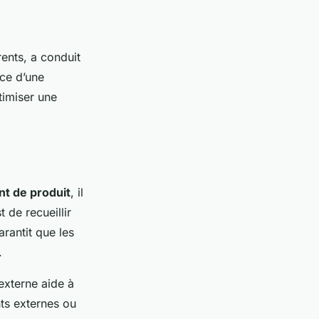
nts, a conduit
nce d’une
timiser une
t de produit
, il
t de recueillir
rantit que les
.
externe aide à
nts externes ou