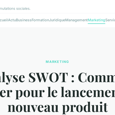
mutations sociales.
cueil
Actu
Business
Formation
Juridique
Management
Marketing
Servi
MARKETING
lyse SWOT : Com
iser pour le lanceme
nouveau produit