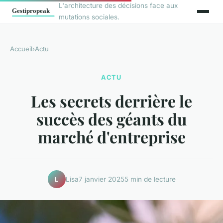
L'architecture des décisions face aux
mutations sociales.
Accueil
›
Actu
ACTU
Les secrets derrière le
succès des géants du
marché d'entreprise
Lisa
7 janvier 2025
5 min de lecture
L