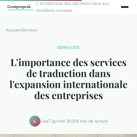
L'architecture des décisions face aux
mutations sociales.
Accueil
›
Services
SERVICES
L'importance des services
de traduction dans
l'expansion internationale
des entreprises
Lisa
7 janvier 2025
6 min de lecture
L