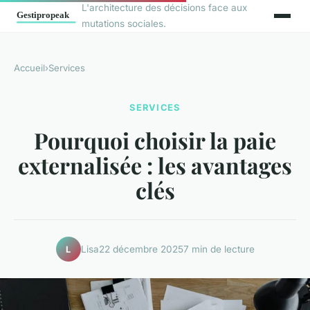
L'architecture des décisions face aux
mutations sociales.
Accueil
›
Services
SERVICES
Pourquoi choisir la paie
externalisée : les avantages
clés
Lisa
22 décembre 2025
7 min de lecture
L