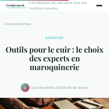
L'architecture des décisions face aux
mutations sociales.
Accueil
›
Business
BUSINESS
Outils pour le cuir : le choix
des experts en
maroquinerie
Lisa
5 décembre 2025
8 min de lecture
L